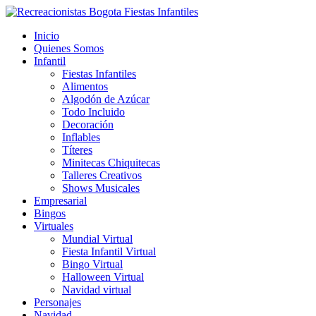
Inicio
Quienes Somos
Infantil
Fiestas Infantiles
Alimentos
Algodón de Azúcar
Todo Incluido
Decoración
Inflables
Títeres
Minitecas Chiquitecas
Talleres Creativos
Shows Musicales
Empresarial
Bingos
Virtuales
Mundial Virtual
Fiesta Infantil Virtual
Bingo Virtual
Halloween Virtual
Navidad virtual
Personajes
Navidad