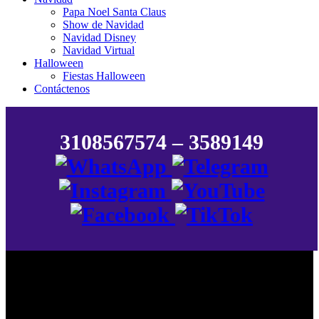
Papa Noel Santa Claus
Show de Navidad
Navidad Disney
Navidad Virtual
Halloween
Fiestas Halloween
Contáctenos
3108567574 – 3589149