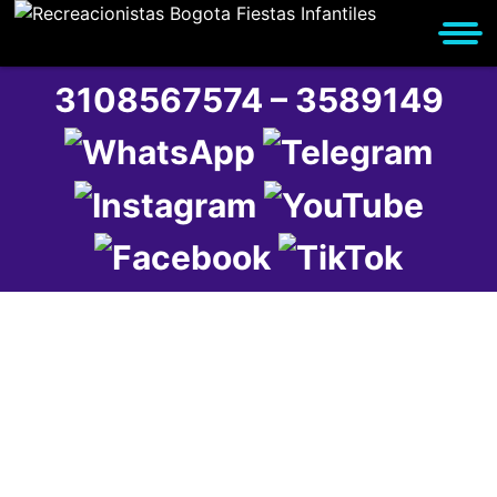
3108567574 – 3589149
Comida y
Alimentos