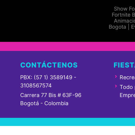
Show For
Fortnite B
Animació
Bogota | E
CONTÁCTENOS
FIEST
PBX: (57 1) 3589149 -
Recre
3108567574
Todo p
Carrera 77 Bis # 63F-96
Empre
Bogotá - Colombia
Copyright 2026
ZONA DE DIV