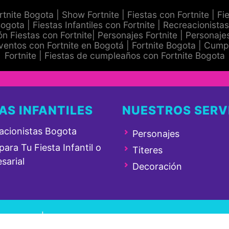
tnite Bogota | Show Fortnite | Fiestas con Fortnite | Fi
ogota | Fiestas Infantiles con Fortnite | Recreacionistas
n Fiestas con Fortnite| Personajes Fortnite | Personajes
ventos con Fortnite en Bogotá | Fortnite Bogota | Cum
Fortnite | Fiestas de cumpleaños con Fortnite Bogota
AS INFANTILES
NUESTROS SERV
acionistas Bogota
Personajes
ara Tu Fiesta Infantil o
Titeres
sarial
Decoración
ERSION
| Diseñado por: JOHN DELGADO - Po