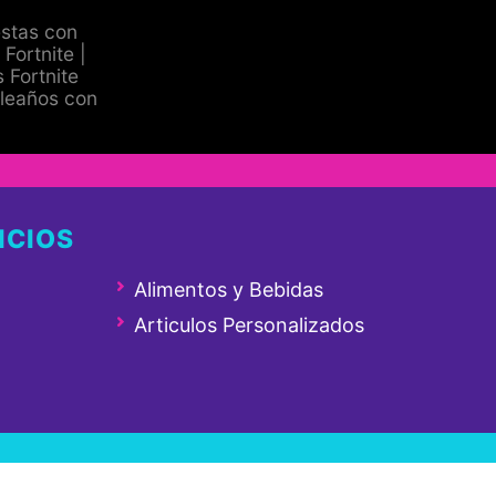
estas con
 Fortnite |
 Fortnite
pleaños con
ICIOS
Alimentos y Bebidas
Articulos Personalizados
sicionado por:
Comercial Web