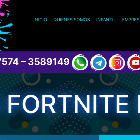
INICIO
QUIENES SOMOS
INFANTIL
EMPRES
574 – 3589149
S FORTNITE