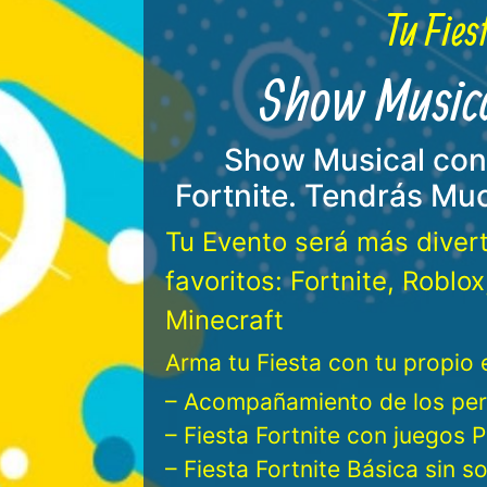
Tu Fiest
Show Musical
Show Musical con 
Fortnite. Tendrás Muc
Tu Evento será más diver
favoritos: Fortnite, Roblo
Minecraft
Arma tu Fiesta con tu propio e
– Acompañamiento de los per
– Fiesta Fortnite con juegos P
– Fiesta Fortnite Básica sin s