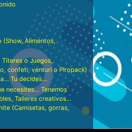
sonido
do (Show, Alimentos,
 Títeres o Juegos,
, confeti, venturi o Piropack)
ela… Tu decides…
que necesites… Tenemos
bles, Talleres creativos…
nite (Camisetas, gorras,