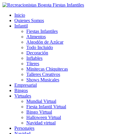
Inicio
Quienes Somos
Infantil
Fiestas Infantiles
Alimentos
Algodón de Azúcar
Todo Incluido
Decoración
Inflables
Títeres
Minitecas Chiquitecas
Talleres Creativos
Shows Musicales
Empresarial
Bingos
Virtuales
Mundial Virtual
Fiesta Infantil Virtual
Bingo Virtual
Halloween Virtual
Navidad virtual
Personajes
Navidad