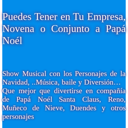
Puedes Tener en Tu Empresa,
Novena o Conjunto a Papá
Noél
Show Musical con los Personajes de la
Navidad, ..Música, baile y Diversión…
Que mejor que divertirse en compañía
de Papá Noél Santa Claus, Reno,
Muñeco de Nieve, Duendes y otros
personajes