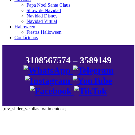
Papa Noel Santa Claus
Show de Navidad
Navidad Disney
Navidad Virtual
Halloween
Fiestas Halloween
Contáctenos
3108567574 – 3589149
[rev_slider_vc alias=»alimentos»]