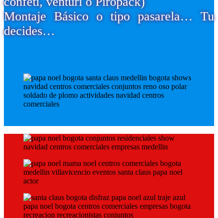
confeti, venturi o Piropack)
Montaje Básico o tipo pasarela… Tu
decides…