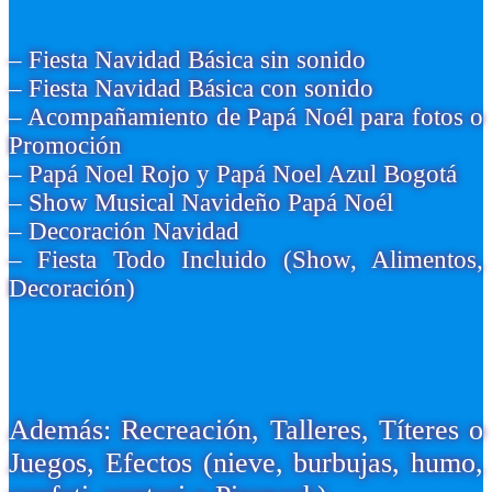
– Fiesta Navidad Básica sin sonido
– Fiesta Navidad Básica con sonido
– Acompañamiento de Papá Noél para fotos o
Promoción
– Papá Noel Rojo y Papá Noel Azul Bogotá
– Show Musical Navideño Papá Noél
– Decoración Navidad
– Fiesta Todo Incluido (Show, Alimentos,
Decoración)
Además: Recreación, Talleres, Títeres o
Juegos, Efectos (nieve, burbujas, humo,